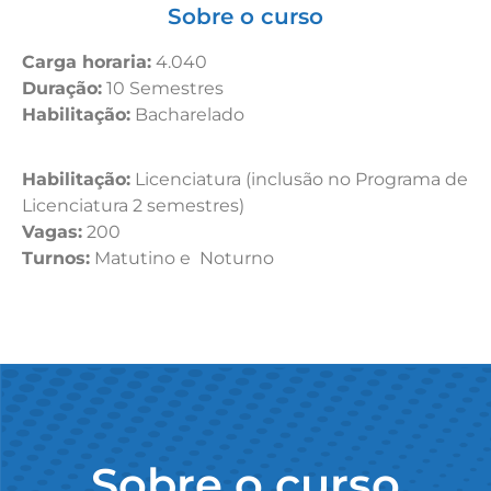
Sobre o curso
Carga horaria:
4.040
Duração:
10 Semestres
Habilitação:
Bacharelado
Habilitação:
Licenciatura (inclusão no Programa de
Licenciatura 2 semestres)
Vagas:
200
Turnos:
Matutino e Noturno
Sobre o curso